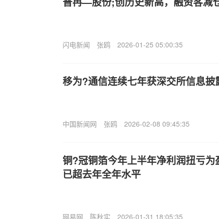
普冉—股份;创历史新高，融资客减
闪电新闻
张鸥
2026-01-25 05:00:35
移为?通信连续七年获深交所信息披
中国新闻网
张鸥
2026-02-08 09:45:35
铜?冠铜箔今年上半年净利润扭亏为盈
已超去年全年水平
网易网
陈秋实
2026-01-31 18:05:35