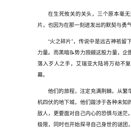
在生死攸关的关头，三个原本毫无
片，也因为在那一刻迸发出的默契与勇
“火之碎片”，传说中是远古神祇留
力量。而黑暗📝势力觊觎这股力量，企
落入歹人之手，艾瑞亚大陆将万劫不复
幕。
他们的旅程，注定充满荆棘。从繁
机四伏的地下城，他们跋涉于各种未知
敌人，更要面对自己内心的恐惧与迷茫
极限，同时也开始探寻自己身世的谜团