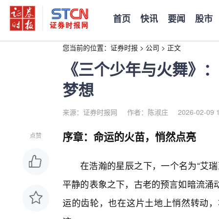
首页
快讯
要闻
股市
您当前的位置：
证券时报
>
公司
>
正文
《三个少年与火舞》：
梦想
来源：证券时报网
作者：陈淑庄
2026-02-09 
序章：命运的火苗，悄然点亮
点赞
在浩瀚的星辰之下，一个名为“艾瑞
平静的表象之下，古老的预言如暗流涌
运的齿轮，也在这片土地上悄然转动，