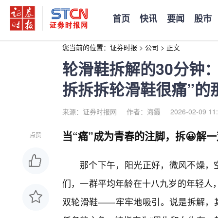
首页
快讯
要闻
股市
您当前的位置：
证券时报
>
公司
>
正文
轮滑鞋拆解的30分钟
拆拆拆轮滑鞋很痛”的
来源：证券时报网
作者：海霞
2026-02-09 11
当“痛”成为青春的注脚，拆😀解一
点赞
那个下午，阳光正好，微风不燥，空
们，一群平均年龄在十八九岁的年轻人
双轮滑鞋——牢牢地吸引。说是拆解，其