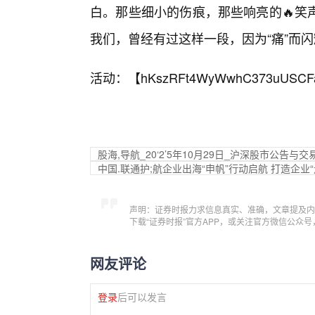
白。那些细小的伤痕，那些响亮的🔥笑
我们，曾经有过这样一段，因为“痛”而闪
活动：【
hKszRFt4WyWwhC373uUSCF
股海,导航_20‘2’5年10月29日_沪深股市公告与交
中国.联通护;航企业出海“申帆”行动启航 打造企业
声明：证券时报力求信息真实、准确，文章提及内
下载“证券时报”官方APP，或关注官方微信公众
网友评论
登录
后可以发言